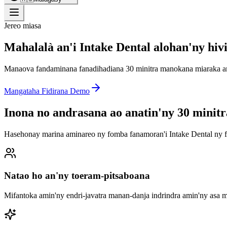
Jereo miasa
Mahalalà an'i Intake Dental alohan'ny hiv
Manaova fandaminana fanadihadiana 30 minitra manokana miaraka am
Mangataha Fidirana Demo
Inona no andrasana ao anatin'ny 30 minitr
Hasehonay marina aminareo ny fomba fanamoran'i Intake Dental ny fi
Natao ho an'ny toeram-pitsaboana
Mifantoka amin'ny endri-javatra manan-danja indrindra amin'ny asa 