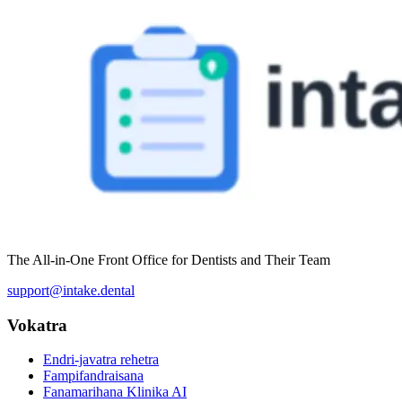
The All-in-One Front Office for Dentists and Their Team
support@intake.dental
Vokatra
Endri-javatra rehetra
Fampifandraisana
Fanamarihana Klinika AI