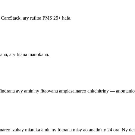
 CareStack, ary rafitra PMS 25+ hafa.
ana, ary filana manokana.
indrana avy amin'ny fitaovana ampiasainareo ankehitriny — anontanio 
nareo izahay miaraka amin'ny fotoana misy ao anatin'ny 24 ora. Ny de