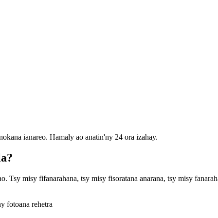
okana ianareo. Hamaly ao anatin'ny 24 ora izahay.
la?
 Tsy misy fifanarahana, tsy misy fisoratana anarana, tsy misy fanarah
y fotoana rehetra