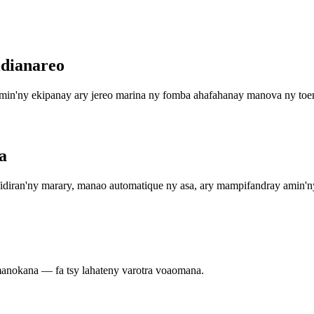
idianareo
in'ny ekipanay ary jereo marina ny fomba ahafahanay manova ny toe
a
diran'ny marary, manao automatique ny asa, ary mampifandray amin'ny 
manokana — fa tsy lahateny varotra voaomana.