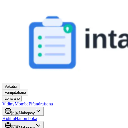
Vokatra
Fampitahana
Loharano
Vidiny
Momba
Fifandraisana
🇲🇬
Malagasy
Hiditra
Hanomboka
🇲🇬
Malagasy