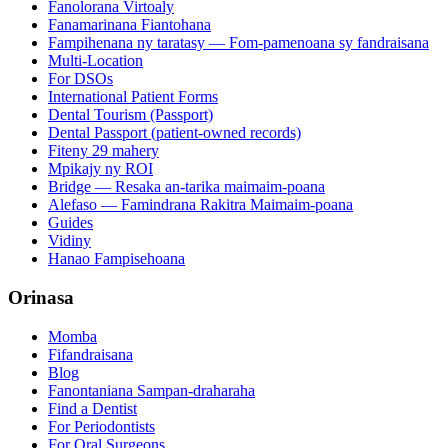
Fanolorana Virtoaly
Fanamarinana Fiantohana
Fampihenana ny taratasy — Fom-pamenoana sy fandraisana
Multi-Location
For DSOs
International Patient Forms
Dental Tourism (Passport)
Dental Passport (patient-owned records)
Fiteny 29 mahery
Mpikajy ny ROI
Bridge — Resaka an-tarika maimaim-poana
Alefaso — Famindrana Rakitra Maimaim-poana
Guides
Vidiny
Hanao Fampisehoana
Orinasa
Momba
Fifandraisana
Blog
Fanontaniana Sampan-draharaha
Find a Dentist
For Periodontists
For Oral Surgeons