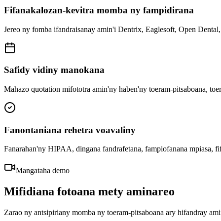
Fifanakalozan-kevitra momba ny fampidirana
Jereo ny fomba ifandraisanay amin'i Dentrix, Eaglesoft, Open Dental,
Safidy vidiny manokana
Mahazo quotation mifototra amin'ny haben'ny toeram-pitsaboana, toer
Fanontaniana rehetra voavaliny
Fanarahan'ny HIPAA, dingana fandrafetana, fampiofanana mpiasa, fif
Mangataha demo
Mifidiana fotoana mety aminareo
Zarao ny antsipiriany momba ny toeram-pitsaboana ary hifandray ami