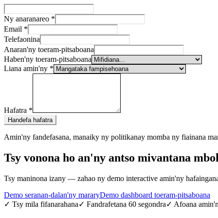
Ny anaranareo
*
Email
*
Telefaonina
Anaran'ny toeram-pitsaboana
Haben'ny toeram-pitsaboana
Liana amin'ny
*
Hafatra
*
Handefa hafatra
Amin'ny fandefasana, manaiky ny politikanay momba ny fiainana man
Tsy vonona ho an'ny antso mivantana mbo
Tsy maninona izany — zahao ny demo interactive amin'ny hafainganao.
Demo seranan-dalan'ny marary
Demo dashboard toeram-pitsaboana
✓
Tsy mila fifanarahana
✓
Fandrafetana 60 segondra
✓
Afoana amin'n