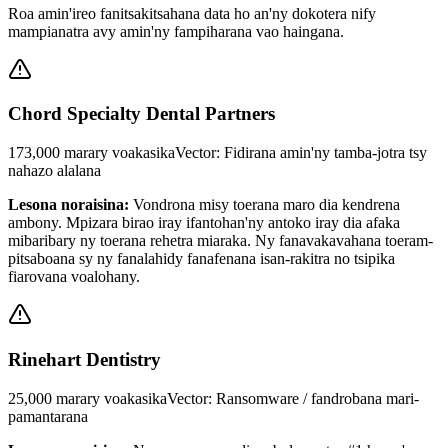
Roa amin'ireo fanitsakitsahana data ho an'ny dokotera nify
mampianatra avy amin'ny fampiharana vao haingana.
Chord Specialty Dental Partners
173,000
marary voakasika
Vector
:
Fidirana amin'ny tamba-jotra tsy
nahazo alalana
Lesona noraisina
:
Vondrona misy toerana maro dia kendrena
ambony. Mpizara birao iray ifantohan'ny antoko iray dia afaka
mibaribary ny toerana rehetra miaraka. Ny fanavakavahana toeram-
pitsaboana sy ny fanalahidy fanafenana isan-rakitra no tsipika
fiarovana voalohany.
Rinehart Dentistry
25,000
marary voakasika
Vector
:
Ransomware / fandrobana mari-
pamantarana