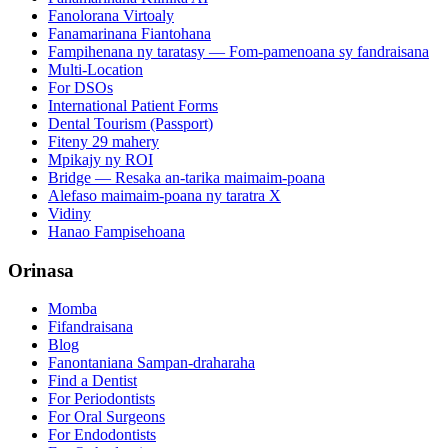
Fanolorana Virtoaly
Fanamarinana Fiantohana
Fampihenana ny taratasy — Fom-pamenoana sy fandraisana
Multi-Location
For DSOs
International Patient Forms
Dental Tourism (Passport)
Fiteny 29 mahery
Mpikajy ny ROI
Bridge — Resaka an-tarika maimaim-poana
Alefaso maimaim-poana ny taratra X
Vidiny
Hanao Fampisehoana
Orinasa
Momba
Fifandraisana
Blog
Fanontaniana Sampan-draharaha
Find a Dentist
For Periodontists
For Oral Surgeons
For Endodontists