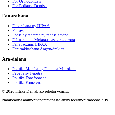
For Orthodontists
For Pediatric Dentists
Fanarahana
Fanarahana ny HIPAA
Fiarovana
Sonia ny tantaran'ny fahasalamana
Fifanarahana Mpiara-miasa ara-barotra
Fanavaozana HIPAA
Fanitsakitsahana Angon-drakitra
Ara-dalàna
Politika Momba ny Fiainana Manokana
Fepetra sy Fepetra
Politika Fanafoanana
Politika Famerenana
© 2026 Intake Dental. Zo rehetra voaaro.
Namboarina amim-pitandremana ho an'ny toeram-pitsaboana nify.