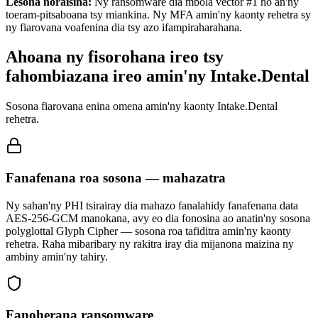
Lesona noraisina
:
Ny ransomware dia mbola vector #1 ho an'ny
toeram-pitsaboana tsy miankina. Ny MFA amin'ny kaonty rehetra sy
ny fiarovana voafenina dia tsy azo ifampiraharahana.
Ahoana ny fisorohana ireo tsy
fahombiazana ireo amin'ny Intake.Dental
Sosona fiarovana enina omena amin'ny kaonty Intake.Dental
rehetra.
Fanafenana roa sosona — mahazatra
Ny sahan'ny PHI tsirairay dia mahazo fanalahidy fanafenana data
AES-256-GCM manokana, avy eo dia fonosina ao anatin'ny sosona
polyglottal Glyph Cipher — sosona roa tafiditra amin'ny kaonty
rehetra. Raha mibaribary ny rakitra iray dia mijanona maizina ny
ambiny amin'ny tahiry.
Fanoherana ransomware