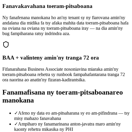
Fanavakavahana toeram-pitsaboana
Ny fanafenana manokana ho an'ny tenant sy ny fiarovana amin'ny
andalana dia midika fa tsy afaka mahita data toeram-pitsaboana hafa
na oviana na oviana ny toeram-pitsaboana iray — na dia amin'ny
bug fampiharana ratsy indrindra aza.
BAA + valinteny amin'ny tranga 72 ora
Fifanarahana Business Associate nosoniavina miaraka amin'ny
toeram-pitsaboana rehetra sy runbook fampahafantarana tranga 72
ora naorina ao anatin'ny fizaran-kadirantsika.
Fanamafisana ny toeram-pitsaboanareo
manokana
✓
Afeno ny data eo am-pitsaharana sy eo am-pifindrana — tsy
misy mahazo fanavahana
✓
Ampiharo ny fanamarinana anton-javatra maro amin'ny
kaonty rehetra mikasika ny PHI