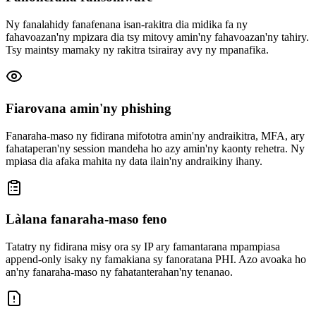
Ny fanalahidy fanafenana isan-rakitra dia midika fa ny
fahavoazan'ny mpizara dia tsy mitovy amin'ny fahavoazan'ny tahiry.
Tsy maintsy mamaky ny rakitra tsirairay avy ny mpanafika.
Fiarovana amin'ny phishing
Fanaraha-maso ny fidirana mifototra amin'ny andraikitra, MFA, ary
fahataperan'ny session mandeha ho azy amin'ny kaonty rehetra. Ny
mpiasa dia afaka mahita ny data ilain'ny andraikiny ihany.
Làlana fanaraha-maso feno
Tatatry ny fidirana misy ora sy IP ary famantarana mpampiasa
append-only isaky ny famakiana sy fanoratana PHI. Azo avoaka ho
an'ny fanaraha-maso ny fahatanterahan'ny tenanao.