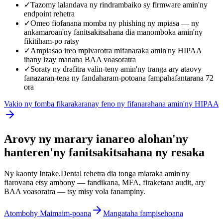
✓
Tazomy lalandava ny rindrambaiko sy firmware amin'ny
endpoint rehetra
✓
Omeo fiofanana momba ny phishing ny mpiasa — ny
ankamaroan'ny fanitsakitsahana dia manomboka amin'ny
fikitiham-po ratsy
✓
Ampiasao ireo mpivarotra mifanaraka amin'ny HIPAA
ihany izay manana BAA voasoratra
✓
Soraty ny drafitra valin-teny amin'ny tranga ary ataovy
fanazaran-tena ny fandaharam-potoana fampahafantarana 72
ora
Vakio ny fomba fikarakaranay feno ny fifanarahana amin'ny HIPAA
Arovy ny marary ianareo alohan'ny
hanteren'ny fanitsakitsahana ny resaka
Ny kaonty Intake.Dental rehetra dia tonga miaraka amin'ny
fiarovana etsy ambony — fandikana, MFA, firaketana audit, ary
BAA voasoratra — tsy misy vola fanampiny.
Atombohy Maimaim-poana
Mangataha fampisehoana