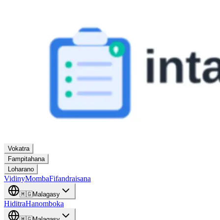
Vokatra
Fampitahana
Loharano
Vidiny
Momba
Fifandraisana
🇲🇬
Malagasy
Hiditra
Hanomboka
🇲🇬
Malagasy