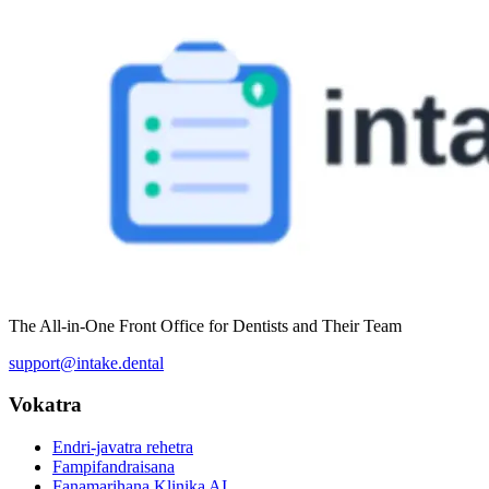
The All-in-One Front Office for Dentists and Their Team
support@intake.dental
Vokatra
Endri-javatra rehetra
Fampifandraisana
Fanamarihana Klinika AI