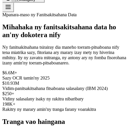
Mpanara-maso ny Fanitsakitsahana Data
Mihahaka ny fanitsakitsahana data ho
an'ny dokotera nify
Ny fanitsakitsahana tsirairay dia maneho toeram-pitsaboana nify
tena miatrika sazy, fitoriana ary marary izay mety tsy hiverina
mihitsy. Ity ny zavatra mitranga, ny antony ary ny fomba fisorohana
izany amin'ny toeram-pitsaboanareo.
$6.6M+
Sazy OCR tamin'ny 2025
$10.93M
Vidim-panitsakitsahana fitsaboana salasalany (IBM 2024)
$250+
Vidiny salasalany isaky ny rakitra nibaribary
198K+
Rakitry ny marary amin'ny tranga farany voarakitra
Tranga vao haingana