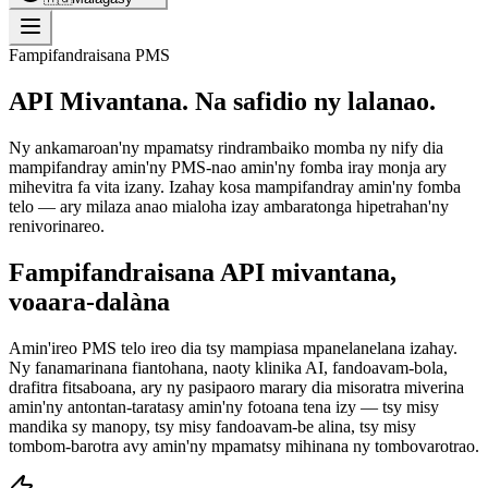
Fampifandraisana PMS
API Mivantana. Na safidio ny lalanao.
Ny ankamaroan'ny mpamatsy rindrambaiko momba ny nify dia
mampifandray amin'ny PMS-nao amin'ny fomba iray monja ary
mihevitra fa vita izany. Izahay kosa mampifandray amin'ny fomba
telo — ary milaza anao mialoha izay ambaratonga hipetrahan'ny
renivorinareo.
Fampifandraisana API mivantana,
voaara-dalàna
Amin'ireo PMS telo ireo dia tsy mampiasa mpanelanelana izahay.
Ny fanamarinana fiantohana, naoty klinika AI, fandoavam-bola,
drafitra fitsaboana, ary ny pasipaoro marary dia misoratra miverina
amin'ny antontan-taratasy amin'ny fotoana tena izy — tsy misy
mandika sy manopy, tsy misy fandoavam-be alina, tsy misy
tombom-barotra avy amin'ny mpamatsy mihinana ny tombovarotrao.