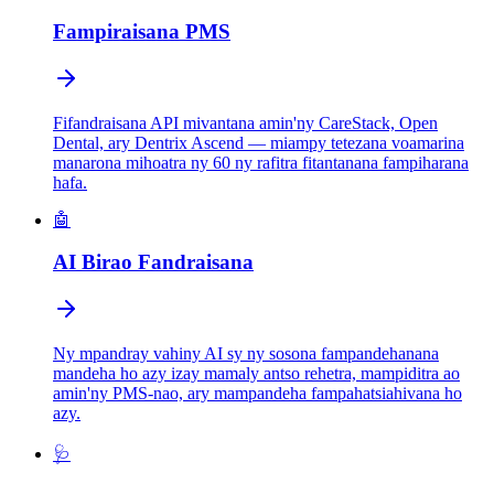
Fampiraisana PMS
Fifandraisana API mivantana amin'ny CareStack, Open
Dental, ary Dentrix Ascend — miampy tetezana voamarina
manarona mihoatra ny 60 ny rafitra fitantanana fampiharana
hafa.
🤖
AI Birao Fandraisana
Ny mpandray vahiny AI sy ny sosona fampandehanana
mandeha ho azy izay mamaly antso rehetra, mampiditra ao
amin'ny PMS-nao, ary mampandeha fampahatsiahivana ho
azy.
🩺