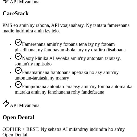
API Mivantana
CareStack
PMS eo amin'ny rahona, API voajanahary. Ny tantara famerenana
madio indrindra amin'izy telo.
Famerenana amin'ny fotoana tena izy ny fotoam-
pitsidihana, ny fandoavam-bola, ary ny drafitra fitsaboana
Naoty klinika AI avoaka amin'ny antontan-taratasy,
sonian'ny mpitsabo
Fanamarinana fiantohana apetraka ho azy amin'ny
antontan-taratasin'ny marary
Fampidirana antontan-taratasy amin'ny fomba automatika
miaraka amin'ny fanohanana rohy fandefasana
API Mivantana
Open Dental
ODFHIR + REST. Ny sehatra AI mifandray indrindra ho an'ny
Open Dental.