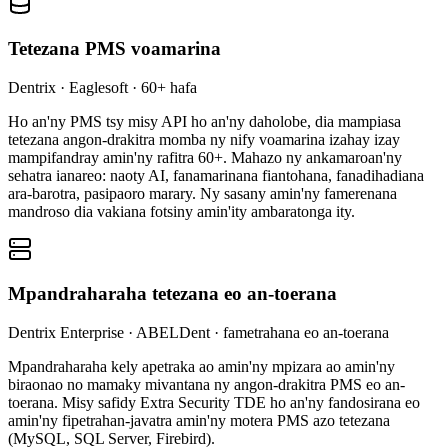
Tetezana PMS voamarina
Dentrix · Eaglesoft · 60+ hafa
Ho an'ny PMS tsy misy API ho an'ny daholobe, dia mampiasa
tetezana angon-drakitra momba ny nify voamarina izahay izay
mampifandray amin'ny rafitra 60+. Mahazo ny ankamaroan'ny
sehatra ianareo: naoty AI, fanamarinana fiantohana, fanadihadiana
ara-barotra, pasipaoro marary. Ny sasany amin'ny famerenana
mandroso dia vakiana fotsiny amin'ity ambaratonga ity.
Mpandraharaha tetezana eo an-toerana
Dentrix Enterprise · ABELDent · fametrahana eo an-toerana
Mpandraharaha kely apetraka ao amin'ny mpizara ao amin'ny
biraonao no mamaky mivantana ny angon-drakitra PMS eo an-
toerana. Misy safidy Extra Security TDE ho an'ny fandosirana eo
amin'ny fipetrahan-javatra amin'ny motera PMS azo tetezana
(MySQL, SQL Server, Firebird).