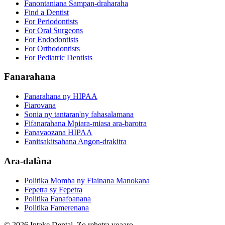
Fanontaniana Sampan-draharaha
Find a Dentist
For Periodontists
For Oral Surgeons
For Endodontists
For Orthodontists
For Pediatric Dentists
Fanarahana
Fanarahana ny HIPAA
Fiarovana
Sonia ny tantaran'ny fahasalamana
Fifanarahana Mpiara-miasa ara-barotra
Fanavaozana HIPAA
Fanitsakitsahana Angon-drakitra
Ara-dalàna
Politika Momba ny Fiainana Manokana
Fepetra sy Fepetra
Politika Fanafoanana
Politika Famerenana
© 2026 Intake Dental. Zo rehetra voaaro.