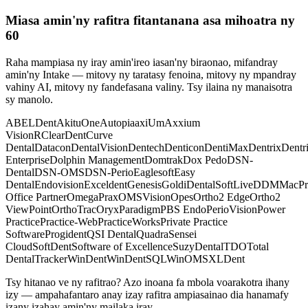
Miasa amin'ny rafitra fitantanana asa mihoatra ny
60
Raha mampiasa ny iray amin'ireo iasan'ny biraonao, mifandray
amin'ny Intake — mitovy ny taratasy fenoina, mitovy ny mpandray
vahiny AI, mitovy ny fandefasana valiny. Tsy ilaina ny manaisotra
sy manolo.
ABELDent
AkituOne
Autopia
axiUm
Axxium
VisionR
ClearDent
Curve
Dental
Datacon
DentalVision
Dentech
Denticon
DentiMax
Dentrix
Dentr
Enterprise
Dolphin Management
Domtrak
Dox Pedo
DSN-
Dental
DSN-OMS
DSN-Perio
Eaglesoft
Easy
Dental
Endovision
Exceldent
Genesis
Gold
iDentalSoft
LiveDDM
MacPr
Office Partner
OmegaPrax
OMSVision
Opes
Ortho2 Edge
Ortho2
ViewPoint
OrthoTrac
Oryx
Paradigm
PBS Endo
PerioVision
Power
Practice
Practice-Web
PracticeWorks
Private Practice
Software
Progident
QSI Dental
Quadra
Sensei
Cloud
SoftDent
Software of Excellence
SuzyDental
TDO
Total
Dental
Tracker
WinDent
WinDentSQL
WinOMS
XLDent
Tsy hitanao ve ny rafitrao? Azo inoana fa mbola voarakotra ihany
izy — ampahafantaro anay izay rafitra ampiasainao dia hanamafy
izany izahay amin'ny mailaka iray.