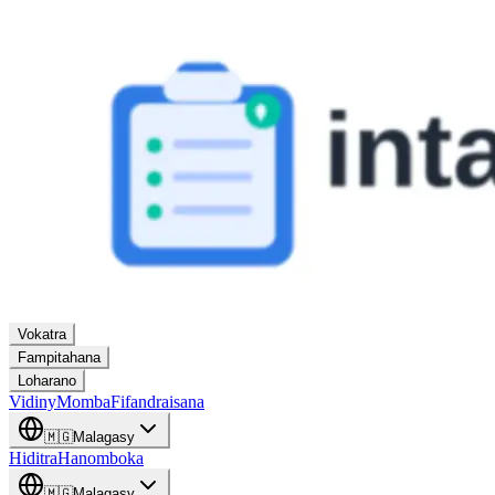
Vokatra
Fampitahana
Loharano
Vidiny
Momba
Fifandraisana
🇲🇬
Malagasy
Hiditra
Hanomboka
🇲🇬
Malagasy