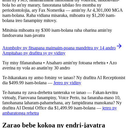
bola ho an'ny marary, fanoratana tabilao feo momba ny
periodontolojia, ary Fax Nomerika — amin'ny Ar 4,301,000 MGA
isam-bolana. Raha vidiana misaraka, mihoatra ny $1,200 isam-
bolana ireo fanampiny mitovy.
Mitsitsia mihoatra ny $300 isam-bolana raha oharina amin'ny
fandoavana isan-javatra
Atombohy ny fitsapana maimaim-poana mandritra ny 14 andro
Ampitahao ny drafitra sy ny vidiny
Tsy misy fifanarahana • Atsaharo amin'ny fotoana rehetra • Azo
averina ny vola ao anatin'ny 30 andro
Te-hikarakara ny antso fotsiny ve ianao? Ny drafitra AI Receptionist
dia $499.99 isam-bolana —
Jereo ny vidiny
Te-hanana ny zava-drehetra tanteraka ve ianao — Fakan-kevitra
virtoaly, Fiarovana fanampiny, Voice Perio, isa fanaraha-maso 10,
fanohanana laharam-pahamehana, ary fampidirana manokana? Ny
drafitra AI Dental Office dia $1,499.99 isam-bolana —
jereo ny
ambaratonga rehetra
Zarao bebe kokoa ny endri-javatra