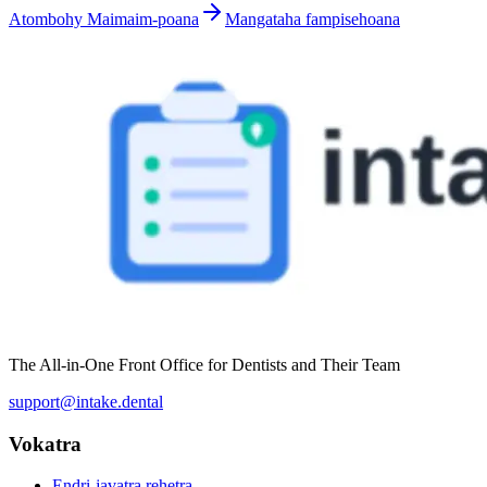
Atombohy Maimaim-poana
Mangataha fampisehoana
The All-in-One Front Office for Dentists and Their Team
support@intake.dental
Vokatra
Endri-javatra rehetra