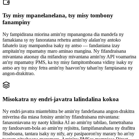
Tsy misy mpanelanelana, tsy misy tombony
fanampiny
Ny fampidirana miorina amin'ny mpanangona dia mandefa ny
famakiana sy ny fanoratana rehetra amin'ny alalan'ny antoko
fahatelo izay mampandoa isaky ny antso — fandaniana izay
ampitain'ny mpamatsy maro aminao mangina. Ny fifandraisana
mivantana ataonay dia mifandray mivantana amin'ny API voamarina
an'ny mpamatsy PMS, ka tsy misy fampitomboana vidiny isaky ny
antso ary tsy misy fetra amin'ny haavon'ny tahan'ny fampiasana ny
angon-drakitrao.
Misokatra ny endri-javatra lalindalina kokoa
Ny endri-javatra miantehitra be amin'ny fandefasana angon-drakitra
miverina dia miasa fotsiny amin'ny fifandraisana mivantana:
fanasoniavana ny naoty klinika AI ao amin'ny tabilao, fametrahana
ny fandoavam-bola ao amin'ny rejisitra, fampifanarahana ny drafitra
fitsaboana, tantara isaky ny nify, ary pasipaoron'ny marary ho an'ny