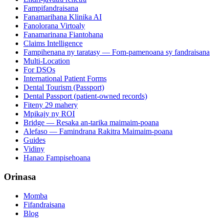
Fampifandraisana
Fanamarihana Klinika AI
Fanolorana Virtoaly
Fanamarinana Fiantohana
Claims Intelligence
Fampihenana ny taratasy — Fom-pamenoana sy fandraisana
Multi-Location
For DSOs
International Patient Forms
Dental Tourism (Passport)
Dental Passport (patient-owned records)
Fiteny 29 mahery
Mpikajy ny ROI
Bridge — Resaka an-tarika maimaim-poana
Alefaso — Famindrana Rakitra Maimaim-poana
Guides
Vidiny
Hanao Fampisehoana
Orinasa
Momba
Fifandraisana
Blog