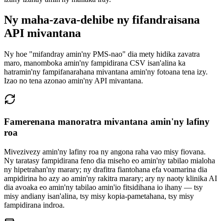
Ny maha-zava-dehibe ny fifandraisana
API mivantana
Ny hoe "mifandray amin'ny PMS-nao" dia mety hidika zavatra
maro, manomboka amin'ny fampidirana CSV isan'alina ka
hatramin'ny fampifanarahana mivantana amin'ny fotoana tena izy.
Izao no tena azonao amin'ny API mivantana.
Famerenana manoratra mivantana amin'ny lafiny
roa
Mivezivezy amin'ny lafiny roa ny angona raha vao misy fiovana.
Ny taratasy fampidirana feno dia miseho eo amin'ny tabilao mialoha
ny hipetrahan'ny marary; ny drafitra fiantohana efa voamarina dia
ampidirina ho azy ao amin'ny rakitra marary; ary ny naoty klinika AI
dia avoaka eo amin'ny tabilao amin'io fitsidihana io ihany — tsy
misy andiany isan'alina, tsy misy kopia-pametahana, tsy misy
fampidirana indroa.