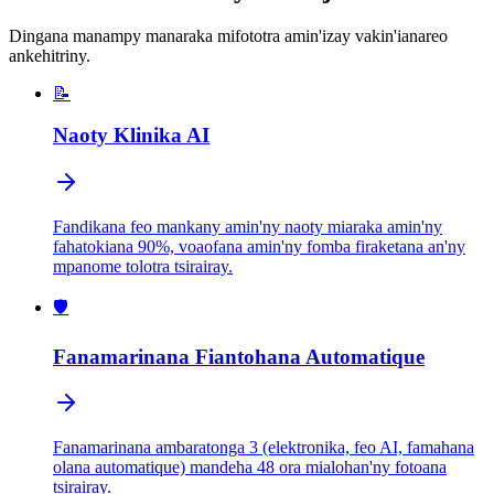
Dingana manampy manaraka mifototra amin'izay vakin'ianareo
ankehitriny.
📝
Naoty Klinika AI
Fandikana feo mankany amin'ny naoty miaraka amin'ny
fahatokiana 90%, voaofana amin'ny fomba firaketana an'ny
mpanome tolotra tsirairay.
🛡️
Fanamarinana Fiantohana Automatique
Fanamarinana ambaratonga 3 (elektronika, feo AI, famahana
olana automatique) mandeha 48 ora mialohan'ny fotoana
tsirairay.