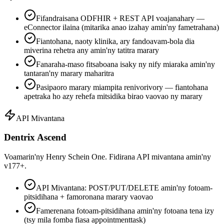
Fifandraisana ODFHIR + REST API voajanahary —
eConnector ilaina (mitarika anao izahay amin'ny fametrahana)
Fiantohana, naoty klinika, ary fandoavam-bola dia
miverina rehetra any amin'ny tatitra marary
Fanaraha-maso fitsaboana isaky ny nify miaraka amin'ny
tantaran'ny marary maharitra
Pasipaoro marary miampita renivorivory — fiantohana
apetraka ho azy rehefa mitsidika birao vaovao ny marary
API Mivantana
Dentrix Ascend
Voamarin'ny Henry Schein One. Fidirana API mivantana amin'ny
v177+.
API Mivantana: POST/PUT/DELETE amin'ny fotoam-
pitsidihana + famoronana marary vaovao
Famerenana fotoam-pitsidihana amin'ny fotoana tena izy
(tsy mila fomba fiasa appointmenttask)