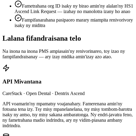
Fametrahana org ID isaky ny birao amin'ny alalan'ny HS1
Ascend Link Request — izahay no manolotra izany ho anao
Fampifanarahana pasipaoro marary miampita renivorivory
isaky ny miditra
Lalana fifandraisana telo
Na inona na inona PMS ampiasain'ny renivorinareo, toy izao ny
fampifandraisanay — ary izay midika amin'izay azo atao.
API Mivantana
CareStack · Open Dental · Dentrix Ascend
API voamarin'ny mpamatsy voajanahary. Famerenana amin'ny
fotoana tena izy. Tsy misy mpanelanelana, tsy misy tombom-barotra
isaky ny antso, tsy misy sakana ambaratonga. Ny endri-javatra feno,
ny fametrahana madio indrindra, ary ny vidim-piasana ambany
indrindra.