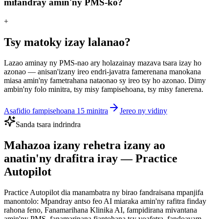
mifandray amin'ny PMS-ko?
+
Tsy matoky izay lalanao?
Lazao aminay ny PMS-nao ary holazainay mazava tsara izay ho
azonao — anisan'izany ireo endri-javatra famerenana manokana
miasa amin'ny fametrahana nataonao sy ireo tsy ho azonao. Dimy
ambin'ny folo minitra, tsy misy fampisehoana, tsy misy fanerena.
Asafidio fampisehoana 15 minitra
Jereo ny vidiny
Sanda tsara indrindra
Mahazoa izany rehetra izany ao
anatin'ny drafitra iray — Practice
Autopilot
Practice Autopilot dia manambatra ny birao fandraisana mpanjifa
manontolo: Mpandray antso feo AI miaraka amin'ny rafitra finday
rahona feno, Fanamarihana Klinika AI, fampidirana mivantana
amin'ny PMS, fanamarinana fiantohana tsy voafetra, fandoavam-