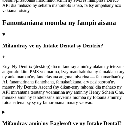
toeram-pitsaboana maromaro. Amin'ny PMSes mampiasa Direct-
API dia mahazo ny sehatra manontolo ianao, fa tsy ampahany azo
vakiana fotsiny.
Fanontaniana momba ny fampiraisana
Mifandray ve ny Intake Dental sy Dentrix?
+
Eny. Ny Dentrix (desktop) dia mifandray amin'ny alalan'ny tetezana
angon-drakitra PMS voamarina, izay mandrakotra ny famakiana ary
ny ankamaroan'ny fandefasana angona miverina — fanamarihan'ny
AI, fanamarinana fiantohana, famakafakana, ary pasipaoron'ny
marary. Ny Dentrix Ascend (ny dikan-teny rahona) dia mahazo ny
API mivantana teratany voamarina avy amin'ny Henry Schein One,
miaraka amin'ny fandefasana miverina momba ny fotoana amin'ny
fotoana tena izy sy ny famoronana marary vaovao.
Mifandray amin'ny Eaglesoft ve ny Intake Dental?