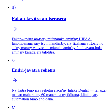
📹
Fakan-kevitra an-tserasera
Fakan-kevitra an-tsary mifanaraka amin'ny HIPAA,
fanombanana sary tsy mifandimby, ary fizahana virtoaly ho
an'ny marary vaovao — miaraka amin'ny fandoavam-bola
amin'ny karatra efa tafiditra.
✨
Endri-javatra rehetra
Ny lisitra feno izay rehetra ataon'ny Intake Dental — fahaiza-
manao maherin'ny 60 manerana ny fidirana, klinika, ary
automation birao anoloana.
🔌