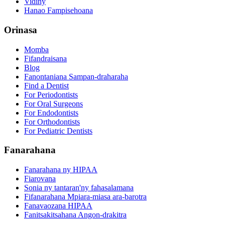
Vidiny
Hanao Fampisehoana
Orinasa
Momba
Fifandraisana
Blog
Fanontaniana Sampan-draharaha
Find a Dentist
For Periodontists
For Oral Surgeons
For Endodontists
For Orthodontists
For Pediatric Dentists
Fanarahana
Fanarahana ny HIPAA
Fiarovana
Sonia ny tantaran'ny fahasalamana
Fifanarahana Mpiara-miasa ara-barotra
Fanavaozana HIPAA
Fanitsakitsahana Angon-drakitra