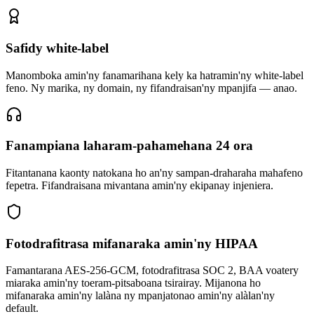
Safidy white-label
Manomboka amin'ny fanamarihana kely ka hatramin'ny white-label
feno. Ny marika, ny domain, ny fifandraisan'ny mpanjifa — anao.
Fanampiana laharam-pahamehana 24 ora
Fitantanana kaonty natokana ho an'ny sampan-draharaha mahafeno
fepetra. Fifandraisana mivantana amin'ny ekipanay injeniera.
Fotodrafitrasa mifanaraka amin'ny HIPAA
Famantarana AES-256-GCM, fotodrafitrasa SOC 2, BAA voatery
miaraka amin'ny toeram-pitsaboana tsirairay. Mijanona ho
mifanaraka amin'ny lalàna ny mpanjatonao amin'ny alàlan'ny
default.