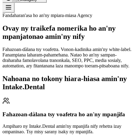
Fandaharan'asa ho an'ny mpiara-miasa Agency
Ovay ny traikefa nomerika ho an'ny
mpanjatonao amin'ny nify
Fahazoan-dàlana tsy voafetra. Vonon-kadinika amin'ny white-label.
Fanampiana laharam-pahamehana. Natao ho an'ny sampan-
draharaha famolavolana tranonkala, SEO, PPC, media sosialy,
automation, ary fitantanana laza manompo toeram-pitsaboana nify.
Nahoana no tokony hiara-hiasa amin'ny
Intake.Dental
Fahazoan-dàlana tsy voafetra ho an'ny mpanjifa
Ampiharo ny Intake.Dental amin'ny mpanjifa nify rehetra izay
ompaninao. Tsy misy sarany isaky ny mpanjifa.