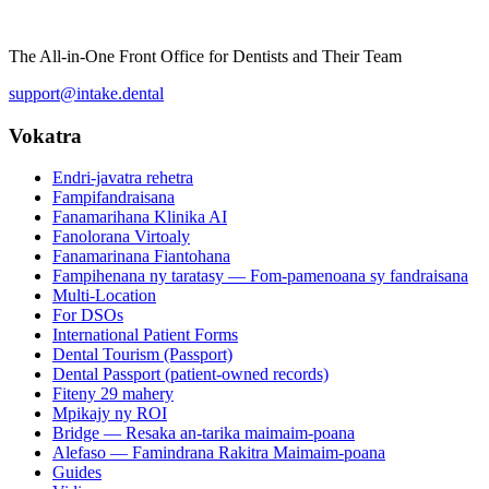
The All-in-One Front Office for Dentists and Their Team
support@intake.dental
Vokatra
Endri-javatra rehetra
Fampifandraisana
Fanamarihana Klinika AI
Fanolorana Virtoaly
Fanamarinana Fiantohana
Fampihenana ny taratasy — Fom-pamenoana sy fandraisana
Multi-Location
For DSOs
International Patient Forms
Dental Tourism (Passport)
Dental Passport (patient-owned records)
Fiteny 29 mahery
Mpikajy ny ROI
Bridge — Resaka an-tarika maimaim-poana
Alefaso — Famindrana Rakitra Maimaim-poana
Guides