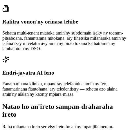
Rafitra vonon'ny orinasa lehibe
Sehatra multi-tenant miaraka amin'ny subdomain isaky ny toeram-
pitsaboana, famantarana mitokana, ary fihetsika mifanaraka amin'ny
lalàna izay mivelatra avy amin'ny birao tokana ka hatramin'ny
tambajotran'ny DSO.
Endri-javatra AI feno
Fanamarihana klinika, mpandray telefaonina amin'ny feo,
fanamarinana fiantohana, ary teledentistry — rehetra azo alaina
amin'ny alàlan'ny kaonty mpiara-miasa.
Natao ho an'ireto sampan-draharaha
ireto
Raha mitantana ireto serivisy ireto ho an'ny mpanjifa toeram-