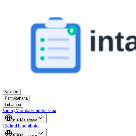
Vokatra
Fampitahana
Loharano
Vidiny
Momba
Fifandraisana
🇲🇬
Malagasy
Hiditra
Hanomboka
🇲🇬
Malagasy