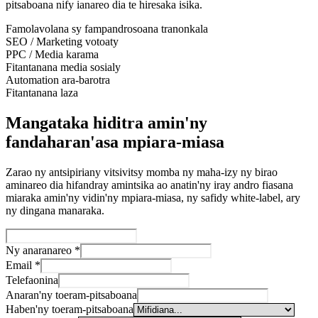
pitsaboana nify ianareo dia te hiresaka isika.
Famolavolana sy fampandrosoana tranonkala
SEO / Marketing votoaty
PPC / Media karama
Fitantanana media sosialy
Automation ara-barotra
Fitantanana laza
Mangataka hiditra amin'ny
fandaharan'asa mpiara-miasa
Zarao ny antsipiriany vitsivitsy momba ny maha-izy ny birao
aminareo dia hifandray amintsika ao anatin'ny iray andro fiasana
miaraka amin'ny vidin'ny mpiara-miasa, ny safidy white-label, ary
ny dingana manaraka.
Ny anaranareo
*
Email
*
Telefaonina
Anaran'ny toeram-pitsaboana
Haben'ny toeram-pitsaboana